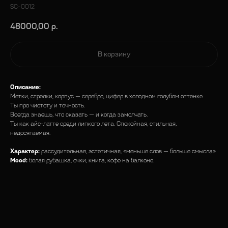
SC-0012
48000,00
р.
В корзину
Описание:
Метки, стрелки, корпус — серебро, цифер в холодном голубом оттенке
Ты про чистоту и точность.
Всегда знаешь, что сказать — и когда замолчать.
Ты как айс-латте среди липкого лета. Спокойная, стильная,
недосягаемая.
Характер:
рассудительная, эстетичная, «меньше слов — больше смысла»
Mood:
белая рубашка, очки, книга, кофе на балконе.